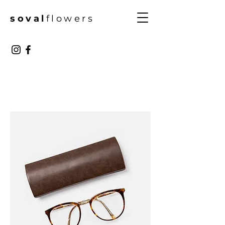
soval
flowers