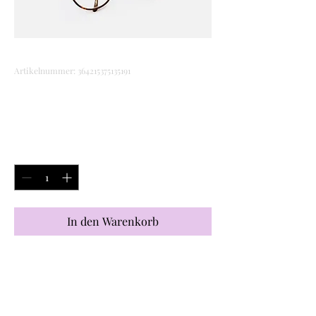
Artikelnummer: 364215375135191
Das ist ein Produkt
Preis
CHF 20.00
Anzahl
*
In den Warenkorb
Dies ist eine Produktbeschreibung. 
Hier können Sie Details zu Ihrem 
Produkt hinzufügen - z. B. 
Informationen zu Größen und 