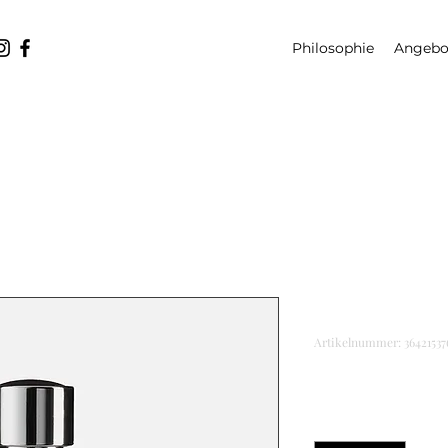
Philosophie
Angebo
Das ist ein
Artikelnummer: 36421537
Preis
CHF 85.00
Anzahl
*