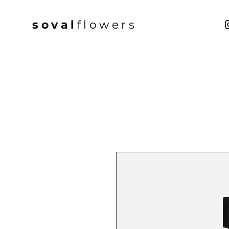
soval
flowers