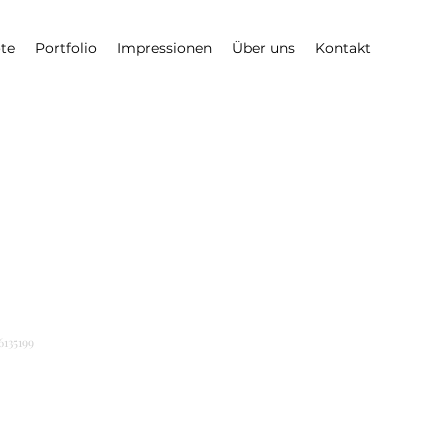
te
Portfolio
Impressionen
Über uns
Kontakt
 Produkt
6135199